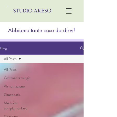
Abbiamo tante cose da dirvi!
Blog
All Posts
All Posts
Gastroenterologia
Alimentazione
Omeopatia
Medicina
complementare
Coaching