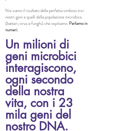
Noi siamo il risultato della perfetta simbiosi tra i 
nostri geni e quelli della popolazione microbica 
(batteri, virus e funghi) che ospitiamo. 
Parliamo in 
numeri:
Un milioni di 
geni microbici 
interagiscono, 
ogni secondo 
della nostra 
vita, con i 23 
mila geni del 
nostro DNA.