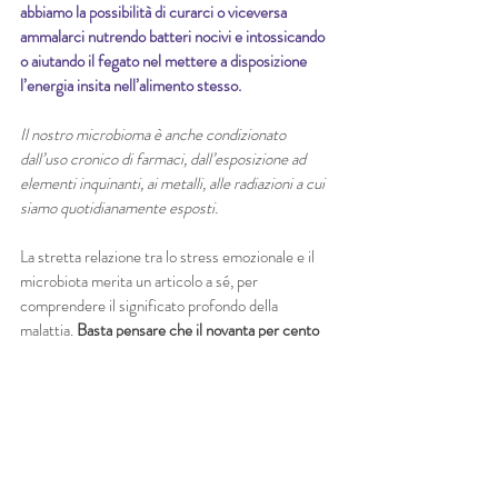
abbiamo la possibilità di curarci o viceversa 
ammalarci nutrendo batteri nocivi e intossicando 
o aiutando il fegato nel mettere a disposizione 
l’energia insita nell’alimento stesso.
Il nostro microbioma è anche condizionato 
dall’uso cronico di farmaci, dall’esposizione ad 
elementi inquinanti, ai metalli, alle radiazioni a cui 
siamo quotidianamente esposti.
La stretta relazione tra lo stress emozionale e il 
microbiota merita un articolo a sé, per 
comprendere il significato profondo della 
malattia. 
Basta pensare che il novanta per cento 
della serotonina
 (la molecola della felicità) 
viene 
prodotta nell’intestino
, per comprendere che 
molti disturbi psicologici possano essere 
interpretati e affrontati in modo differente.
Gastroenterologia