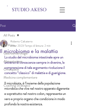
Post
All Posts
Roberto Calcaterra
All Posts
2 mar 2023
Tempo di lettura: 2 min
Il microbioma e la malattia
Gastroenterologia
Lo studio del microbioma intestinale apre un 
Alimentazione
universo di conoscenze sempre in divenire, la 
comprensione di tale argomento rivoluziona il 
Omeopatia
concetto “classico” di malattia e di guarigione.
Medicina complementare
Il microbiota, è l’insieme della popolazione 
Coaching Strategico
microbica che vive nel nostro apparato digerente 
e soprattutto nel nostro colon, rappresenta un 
vero e proprio organo che condiziona in modo 
profondo la nostra esistenza. 