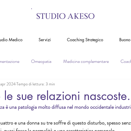
tudio Medico
Servizi
Coaching Strategico
Buono 
mentazione
Omeopatia
Medicina complementare
Coach
 apr 2024
Tempo di lettura: 3 min
e le sue relazioni nascoste.
ezza è una patologia molto diffusa nel mondo occidentale industria
uattro e una donna su tre soffre di questo disturbo, spesso senz
i, quasi fosse la normalità o una caratteristica personale.