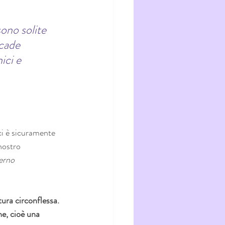
ono solite 
cade 
ici e 
eci è sicuramente 
nostro 
terno 
tura circonflessa. 
ne, cioè una 