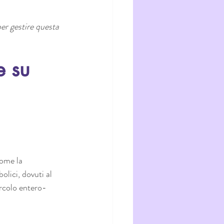
er gestire questa 
e su 
come la 
olici, dovuti al 
ircolo entero-