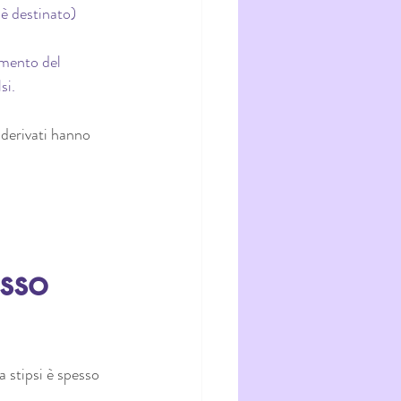
 è destinato) 
umento del 
si.
 derivati hanno 
 
sso 
a stipsi è spesso 