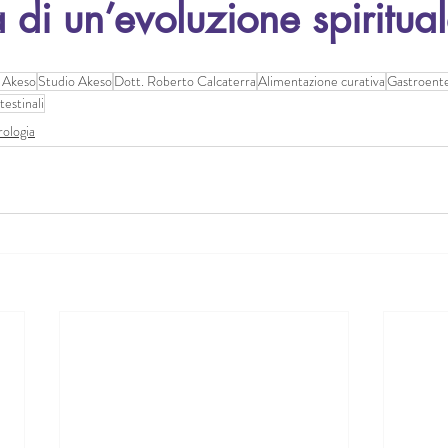
à di un’evoluzione spiritual
 Akeso
Studio Akeso
Dott. Roberto Calcaterra
Alimentazione curativa
Gastroente
testinali
ologia