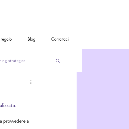
regalo
Blog
Contattaci
ing Strategico
lizzato. 
a provvedere a 