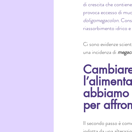
di crescita che contiene,
provoca eccesso di muc
doligomegacolon.
 Cons
riassorbimento idrico e
Ci sono evidenze scient
una incidenza di 
megac
Cambiare l
l’aliment
abbiamo e
per affro
Il secondo passo è come 
indotta da una alterazion