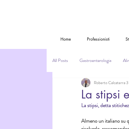
Home
Professionisti
S
All Posts
Gastroenterologia
Ali
Roberto Calcaterra
3
La stipsi 
La stipsi, detta stitich
Almeno un italiano su q
risolverlo, rassegnandos