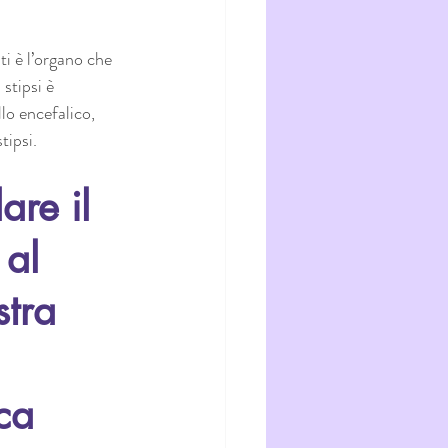
sti è l’organo che 
 stipsi è 
lo encefalico, 
tipsi. 
re il 
al 
stra 
ca 