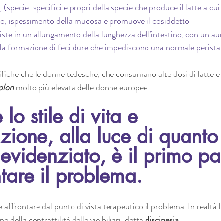
 (specie-specifici e propri della specie che produce il latte a cui
o, ispessimento della mucosa e promuove il cosiddetto 
iste in un allungamento della lunghezza dell’intestino, con un a
 la formazione di feci dure che impediscono una normale peristal
ifiche che le donne tedesche, che consumano alte dosi di latte e
olon
 molto più elevata delle donne europee.
o stile di vita e 
azione, alla luce di quanto
videnziato, è il primo pa
ntare il problema.
affrontare dal punto di vista terapeutico il problema. In realtà l
e della contrattilità delle vie biliari, detta 
discinesia. 