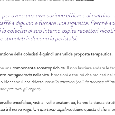
 per avere una evacuazione efficace al mattino, s
ffè a digiuno e fumare una sigaretta. Perché ac
a colecisti al suo interno ospita recettori nicotin
se stimolati inducono la peristalsi.
nzione della colecisti è quindi una valida proposta terapeutica.
he una 
componente somatopsichica
. Il non lasciare andare le f
nto 
rimuginatorio 
nella vita.
 Emozioni e traumi che radicati nel 
o bloccano il cosiddetto 
cervello enterico (cellule nervose all’in
de per tutti gli organi). 
 cervello encefalico, visti a livello anatomico, hanno la stessa strut
sce è il nervo vago. Un 
ipertono vagale
 sostiene questa disfunzio