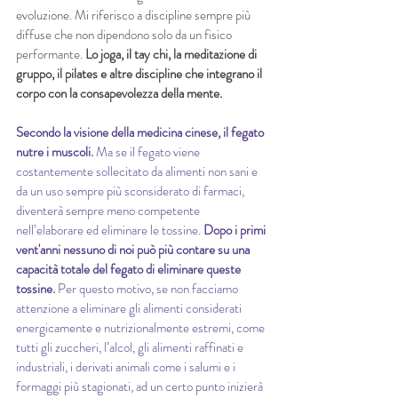
evoluzione. Mi riferisco a discipline sempre più 
diffuse che non dipendono solo da un fisico 
performante. 
Lo joga, il tay chi, la meditazione di 
gruppo, il pilates e altre discipline che integrano il 
corpo con la consapevolezza della mente.
Secondo la visione della medicina cinese, il fegato 
nutre i muscoli. 
Ma se il fegato viene 
costantemente sollecitato da alimenti non sani e 
da un uso sempre più sconsiderato di farmaci, 
diventerà sempre meno competente 
nell’elaborare ed eliminare le tossine. 
Dopo i primi 
vent'anni nessuno di noi può più contare su una 
capacità totale del fegato di eliminare queste 
tossine. 
Per questo motivo, se non facciamo 
attenzione a eliminare gli alimenti considerati 
energicamente e nutrizionalmente estremi, come 
tutti gli zuccheri, l’alcol, gli alimenti raffinati e 
industriali, i derivati animali come i salumi e i 
formaggi più stagionati, ad un certo punto inizierà 