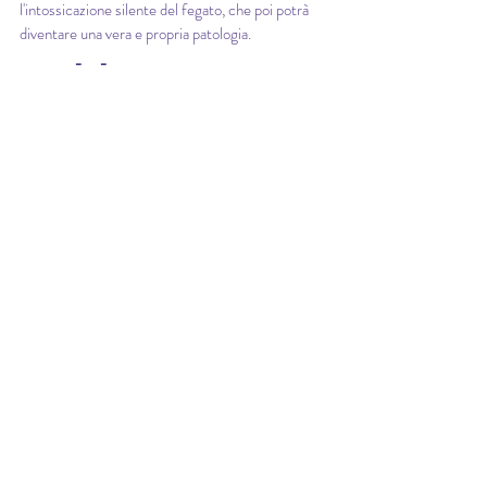
l'intossicazione silente del fegato, che poi potrà 
diventare una vera e propria patologia.  
Dobbiamo 
essere tutti, in 
un certo senso, 
gli atleti della 
nostra vita. E 
nutrire con 
amore questo 
atleta delicato, 
il corpo con cui 
siamo chiamati 
a vivere. 