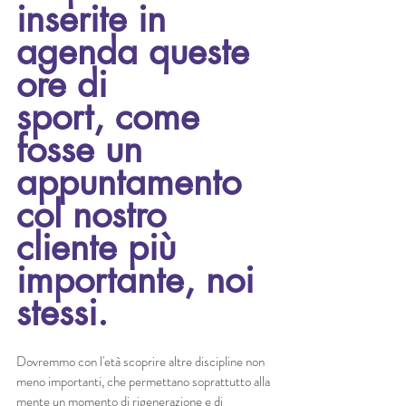
inserite in 
agenda queste 
ore di 
sport, come 
fosse un 
appuntamento 
col nostro 
cliente più 
importante, noi 
stessi. 
Dovremmo con l'età scoprire altre discipline non 
meno importanti, che permettano soprattutto alla 
mente un momento di rigenerazione e di 