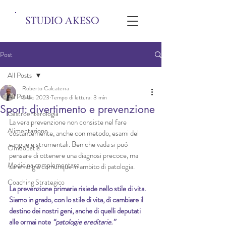
Post
All Posts
Roberto Calcaterra
All Posts
5 dic 2023
Tempo di lettura: 3 min
Sport: divertimento e prevenzione
Gastroenterologia
La vera prevenzione non consiste nel fare 
Alimentazione
costantemente, anche con metodo, esami del 
sangue e strumentali. Ben che vada si può 
Omeopatia
pensare di ottenere una diagnosi precoce, ma 
Medicina complementare
saremo già comunque in ambito di patologia. 
Coaching Strategico
La prevenzione primaria risiede nello stile di vita. 
Siamo in grado, con lo stile di vita, di cambiare il 
destino dei nostri geni, anche di quelli deputati 
alle ormai note 
“patologie ereditarie.”