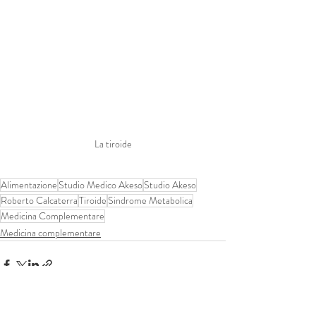
La tiroide
Alimentazione
Studio Medico Akeso
Studio Akeso
Roberto Calcaterra
Tiroide
Sindrome Metabolica
Medicina Complementare
Medicina complementare