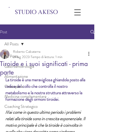
Post
All Posts
Roberto Calcaterra
All Posts
21 lug 2023
Tempo di lettura: 1 min
Tiroide e i suoi significati - prima
Gastroenterologia
parte
Alimentazione
La tiroide è una meravigliosa ghiandola posto alla 
radice del collo che controlla il nostro 
Omeopatia
metabolismo e la nostra struttura attraverso la 
Medicina complementare
formazione degli ormoni tiroidei.
Coaching Strategico
Mai come in questo ultimo periodo i problemi 
relati alla tiroide sono in crescita esponenziale. Il 
motivo principale è che la tiroide è coinvolta in 
quella che viene descritta come sindrome 